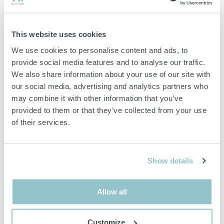
Optimerare
This website uses cookies
2 st Ferroamp SSO Single 8 kW
We use cookies to personalise content and ads, to
provide social media features and to analyse our traffic.
Optimerar strängspänning och möjliggör flexibel
We also share information about your use of our site with
panelkonfiguration
our social media, advertising and analytics partners who
Produktgaranti 5 år
may combine it with other information that you’ve
provided to them or that they’ve collected from your use
1 st Power Distribution Box 5
of their services.
Fördelningsbox för skydd och anslutning av Ferroamp-systemet
Show details
Montagematerial
Allow all
Komplett montagesystem från Weland Stål
Anpassat för betongtak, tegeltak, råspont eller plåttak
Customize