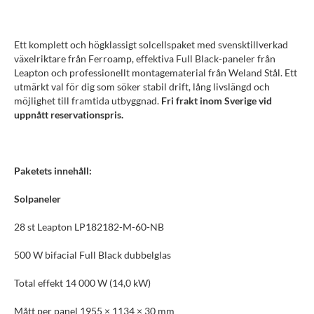
Ett komplett och högklassigt solcellspaket med svensktillverkad
växelriktare från Ferroamp, effektiva Full Black-paneler från
Leapton och professionellt montagematerial från Weland Stål. Ett
utmärkt val för dig som söker stabil drift, lång livslängd och
möjlighet till framtida utbyggnad.
Fri frakt inom Sverige vid
uppnått reservationspris.
Paketets innehåll:
Solpaneler
28 st Leapton LP182182-M-60-NB
500 W bifacial Full Black dubbelglas
Total effekt 14 000 W (14,0 kW)
Mått per panel 1955 × 1134 × 30 mm