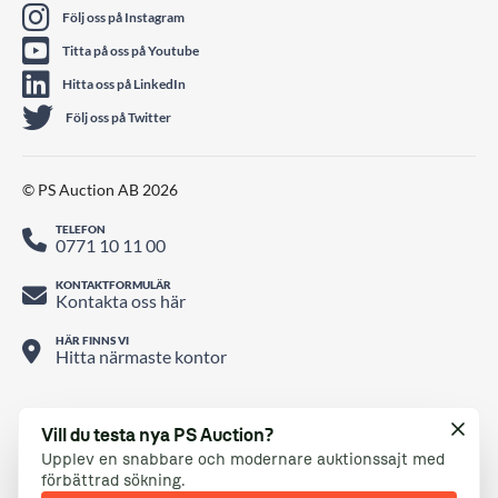
Följ oss på Instagram
Titta på oss på Youtube
Hitta oss på LinkedIn
Följ oss på Twitter
© PS Auction AB 2026
TELEFON
0771 10 11 00
KONTAKTFORMULÄR
Kontakta oss här
HÄR FINNS VI
Hitta närmaste kontor
Vill du testa nya PS Auction?
Upplev en snabbare och modernare auktionssajt med
förbättrad sökning.