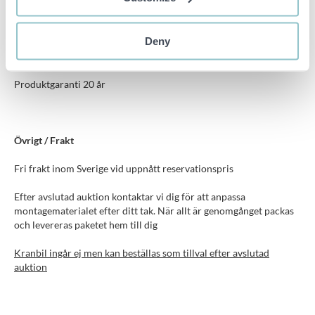
Profiler, fästen och skruv ingår
Deny
Möjlighet till anpassning för andra taktyper som falsat plåttak,
papptak eller markstativ efter avslutad auktion
Produktgaranti 20 år
Övrigt / Frakt
Fri frakt inom Sverige vid uppnått reservationspris
Efter avslutad auktion kontaktar vi dig för att anpassa
montagematerialet efter ditt tak. När allt är genomgånget packas
och levereras paketet hem till dig
Kranbil ingår ej men kan beställas som tillval efter avslutad
auktion