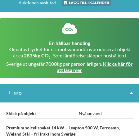
Auktionen avslutad
LÄGG TILL I KALENDER
En hållbar handling
Klimatavtrycket för ett motsvarande nyproducerat objekt
är ca
2835kg CO
. Som jämförelse släpper hushållen i
2
Sverige ut ungefär 7000kg per person årligen.
Klicka här för
att läsa mer
INFO
Skick på objekt
Ny/oanvänd
Premium solcellspaket 14 kW – Leapton 500 W, Ferroamp,
Weland Stål – fri frakt inom Sverige