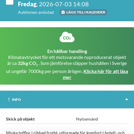
Fredag
, 2026-07-03 14:08
Auktionen avslutad
LÄGG TILL I KALENDER
En hållbar handling
Klimatavtrycket för ett motsvarande nyproducerat objekt
är ca
32kg CO
. Som jämförelse släpper hushållen i Sverige
2
ut ungefär 7000kg per person årligen.
Klicka här för att läsa
mer
INFO
Skick på objekt
Ny/oanvänd
Mjuka tofflor i ribbad frotté, utformade för komfort i hotell- och