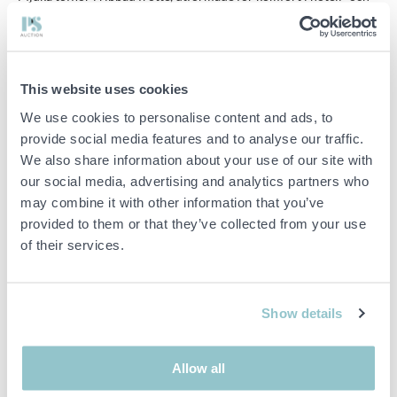
spamiljöer. Den greppvänliga sulan ger stabilitet på både torra
och våta underlag. Storlek ca 26 cm.
Ribbad frottétoffel
Sula med antihalkfunktion
This website uses cookies
We use cookies to personalise content and ads, to
Egenskaper
provide social media features and to analyse our traffic.
• Mjuk frottékänsla
• Anpassad för avkopplande miljöer
We also share information about your use of our site with
• Storlek S, ca 26 cm
our social media, advertising and analytics partners who
may combine it with other information that you’ve
provided to them or that they’ve collected from your use
Viktig info
of their services.
Buden är bindande och serviceavgiften debiteras på alla
objekt. Eventuella avvikelser från likvärdiga begagnade varor
beskrivs under sektionen Anmärkningar i beskrivningen på
Show details
objektet och därmed ansvarar inte PS för avvikelsen.
Objektet är EJ TESTAT av auktionsfirman om inget annat sägs
i objektsbeskrivningen. Objektsbeskrivningen är framtagen
Allow all
efter bästa möjliga förmåga men är ej bindande i detalj.
OBS! Eventuell pall och palltillbehör som syns på bilden