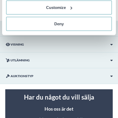
ingår ej i objektet om detta inte är angett i beskrivningen.
Customize
Deny
FRAKT
VISNING
UTLÄMNING
AUKTIONSTYP
Har du något du vill sälja
Hos oss är det