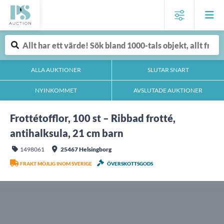
ALLA AUKTIONER
SLUTAR SNART
NYINKOMMET
AVSLUTADE AUKTIONER
Frottétofflor, 100 st – Ribbad frotté,
antihalksula, 21 cm barn
1498061
25467 Helsingborg
FRAKT MÖJLIG INOM SVERIGE
ÖVERSKOTTSGODS