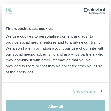
Tillverkade i skonsamt frottétyg som känns mjukt mot huden och
ger god komfort. Den lätta konstruktionen gör dem enkla att bära,
medan passformen bidrar till stabilitet vid rörelse.
Frottétofflor för barn
This website uses cookies
Mjukt frottétyg
We use cookies to personalise content and ads, to
Bekväm och värmande design
provide social media features and to analyse our traffic.
We also share information about your use of our site with
Lätt och följsam passform
our social media, advertising and analytics partners who
Halksäker konstruktion
may combine it with other information that you’ve
provided to them or that they’ve collected from your use
Viktig info
of their services.
Buden är bindande och serviceavgiften debiteras på alla
objekt. Eventuella avvikelser från likvärdiga begagnade varor
beskrivs under sektionen Anmärkningar i beskrivningen på
Show details
objektet och därmed ansvarar inte PS för avvikelsen.
Objektet är EJ TESTAT av auktionsfirman om inget annat sägs
i objektsbeskrivningen. Objektsbeskrivningen är framtagen
Allow all
efter bästa möjliga förmåga men är ej bindande i detalj.