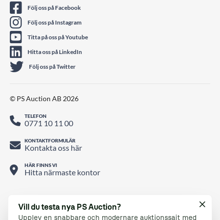
Följ oss på Facebook
Följ oss på Instagram
Titta på oss på Youtube
Hitta oss på LinkedIn
Följ oss på Twitter
© PS Auction AB 2026
TELEFON
0771 10 11 00
KONTAKTFORMULÄR
Kontakta oss här
HÄR FINNS VI
Hitta närmaste kontor
Vill du testa nya PS Auction?
Upplev en snabbare och modernare auktionssajt med