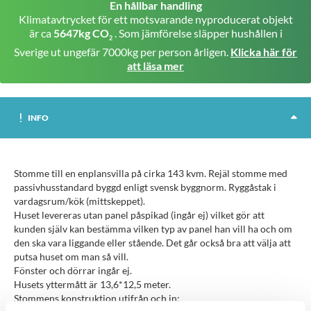
En hållbar handling
Klimatavtrycket för ett motsvarande nyproducerat objekt
är ca
5647kg CO
. Som jämförelse släpper hushållen i
2
Sverige ut ungefär 7000kg per person årligen.
Klicka här för
att läsa mer
INFO
Stomme till en enplansvilla på cirka 143 kvm. Rejäl stomme med
passivhusstandard byggd enligt svensk byggnorm. Ryggåstak i
vardagsrum/kök (mittskeppet).
Huset levereras utan panel påspikad (ingår ej) vilket gör att
kunden själv kan bestämma vilken typ av panel han vill ha och om
den ska vara liggande eller stående. Det går också bra att välja att
putsa huset om man så vill.
Fönster och dörrar ingår ej.
Husets yttermått är 13,6*12,5 meter.
Stommens konstruktion utifrån och in: