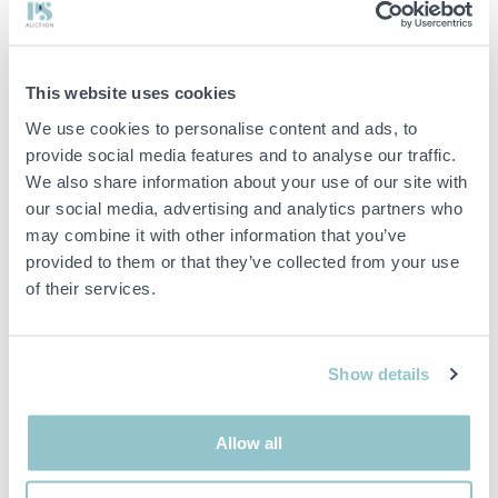
Spikläkt 12X50
Vindduk
Stomregel 45X195 mm
Följande ingår:
Väggblock (12 st)
This website uses cookies
Gavelspetsar (4 st)
We use cookies to personalise content and ads, to
Takstolar
provide social media features and to analyse our traffic.
Bygglovshandlingar (plan och fasad)
Allt packat i paket täckta med lättviktspress.
We also share information about your use of our site with
our social media, advertising and analytics partners who
may combine it with other information that you’ve
Viktig info
provided to them or that they’ve collected from your use
of their services.
Buden är bindande och serviceavgiften debiteras på alla
objekt. Eventuella avvikelser från likvärdiga begagnade varor
beskrivs under sektionen Anmärkningar i beskrivningen på
objektet och därmed ansvarar inte PS för avvikelsen.
Show details
Objektet är EJ TESTAT av auktionsfirman om inget annat sägs
i objektsbeskrivningen. Objektsbeskrivningen är framtagen
efter bästa möjliga förmåga men är ej bindande i detalj.
Allow all
OBS! Eventuell pall och palltillbehör som syns på bilden
ingår ej i objektet om detta inte är angett i beskrivningen.