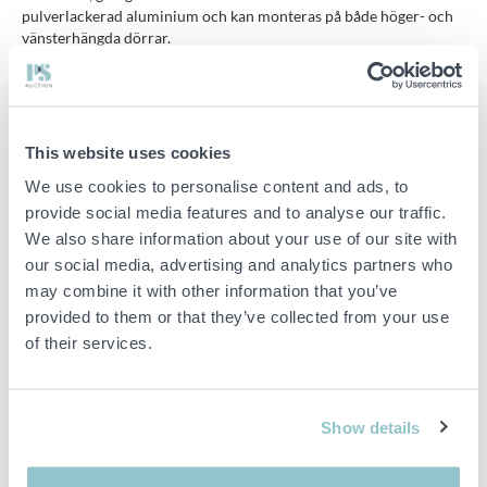
pulverlackerad aluminium och kan monteras på både höger- och
vänsterhängda dörrar.
- Säkerhetslås för husbil och husvagn
- Door Lock x3
- Monteringsplattor och skruv
- Passar dörr, garage och lastlucka
This website uses cookies
- Vit pulverlackerad aluminium
We use cookies to personalise content and ads, to
Egenskaper:
provide social media features and to analyse our traffic.
- Kvartsvarvslåsning
We also share information about your use of our site with
- Kan monteras genom vägg
our social media, advertising and analytics partners who
- Passar höger- och vänsterhängda dörrar
may combine it with other information that you’ve
- Vikt cirka 0,85 kg
provided to them or that they’ve collected from your use
of their services.
Viktig info
Buden är bindande och serviceavgiften debiteras på alla
Show details
objekt. Eventuella avvikelser från likvärdiga begagnade varor
beskrivs under sektionen Anmärkningar i beskrivningen på
objektet och därmed ansvarar inte PS för avvikelsen.