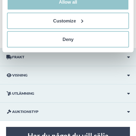
Allow all
Objektet är EJ TESTAT av auktionsfirman om inget annat sägs
i objektsbeskrivningen. Objektsbeskrivningen är framtagen
efter bästa möjliga förmåga men är ej bindande i detalj.
OBS! Eventuell pall och palltillbehör som syns på bilden
Customize
ingår ej i objektet om detta inte är angett i beskrivningen.
Deny
FRAKT
VISNING
UTLÄMNING
AUKTIONSTYP
Har du något du vill sälja