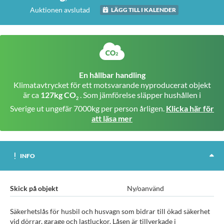
Auktionen avslutad
LÄGG TILL I KALENDER
En hållbar handling
Klimatavtrycket för ett motsvarande nyproducerat objekt
är ca
127kg CO
. Som jämförelse släpper hushållen i
2
Sverige ut ungefär 7000kg per person årligen.
Klicka här för
att läsa mer
INFO
Skick på objekt
Ny/oanvänd
Säkerhetslås för husbil och husvagn som bidrar till ökad säkerhet
vid dörrar, garage och lastluckor. Låsen är tillverkade i