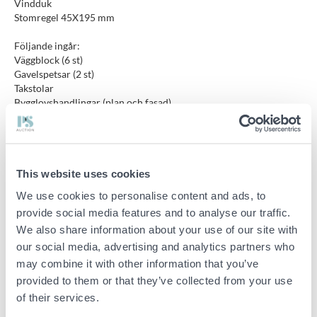
Vindduk
Stomregel 45X195 mm
Följande ingår:
Väggblock (6 st)
Gavelspetsar (2 st)
Takstolar
Bygglovshandlingar (plan och fasad)
Allt packat i paket täckta med lättviktspress.
Observera att detta är nytillverkade bodar som tidigast kan
This website uses cookies
hämtas tre veckor efter auktionsavslut.
We use cookies to personalise content and ads, to
Bodarna levereras alltid omålade men grundmålad fasad kan
provide social media features and to analyse our traffic.
beställas till om så önskas.
We also share information about your use of our site with
Önskas frakt ta kontakt med säljare.
our social media, advertising and analytics partners who
may combine it with other information that you’ve
provided to them or that they’ve collected from your use
Stommarna finns ej färdiga utan byggs efter vunnen auktion. Detta för
of their services.
att du som kund skall få möjlighet att eventuellt ändra eller kunna lägga
till eventuella tillbehör. Observera även att produktbilder endast är