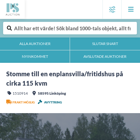
ALLA AUKTIONER
SLUTAR SNART
NYINKOMMET
AVSLUTADE AUKTIONER
Stomme till en enplansvilla/fritidshus på
cirka 115 kvm
1510914
58595 Linköping
FRAKT MÖJLIG
AVYTTRING