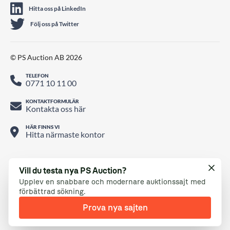
Hitta oss på LinkedIn
Följ oss på Twitter
© PS Auction AB 2026
TELEFON
0771 10 11 00
KONTAKTFORMULÄR
Kontakta oss här
HÄR FINNS VI
Hitta närmaste kontor
Vill du testa nya PS Auction?
Upplev en snabbare och modernare auktionssajt med
förbättrad sökning.
Prova nya sajten