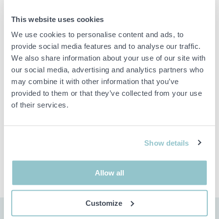
Egenskaper:
Begränsad svängradie 160°
This website uses cookies
Kromad yta
We use cookies to personalise content and ads, to
Engreppsblandare
provide social media features and to analyse our traffic.
We also share information about your use of our site with
Viktig info
our social media, advertising and analytics partners who
may combine it with other information that you’ve
Buden är bindande och serviceavgiften debiteras på alla
provided to them or that they’ve collected from your use
objekt. Eventuella avvikelser från likvärdiga begagnade varor
beskrivs under sektionen Anmärkningar i beskrivningen på
of their services.
objektet och därmed ansvarar inte PS för avvikelsen.
Objektet är EJ TESTAT av auktionsfirman om inget annat sägs
i objektsbeskrivningen. Objektsbeskrivningen är framtagen
Show details
efter bästa möjliga förmåga men är ej bindande i detalj.
OBS! Eventuell pall och palltillbehör som syns på bilden
ingår ej i objektet om detta inte är angett i beskrivningen.
Allow all
Customize
FRAKT