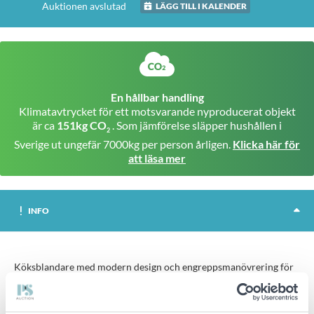
Auktionen avslutad
LÄGG TILL I KALENDER
En hållbar handling
Klimatavtrycket för ett motsvarande nyproducerat objekt
är ca
151kg CO
. Som jämförelse släpper hushållen i
2
Sverige ut ungefär 7000kg per person årligen.
Klicka här för
att läsa mer
INFO
Köksblandare med modern design och engreppsmanövrering för
smidig användning i köksmiljö. Modellen har begränsad
svängradie på pipen och är anpassad för Ø 35 mm kranhål.