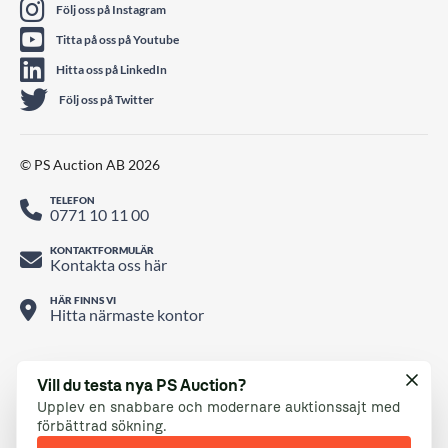
Följ oss på Instagram
Titta på oss på Youtube
Hitta oss på LinkedIn
Följ oss på Twitter
© PS Auction AB 2026
TELEFON
0771 10 11 00
KONTAKTFORMULÄR
Kontakta oss här
HÄR FINNS VI
Hitta närmaste kontor
Vill du testa nya PS Auction?
Upplev en snabbare och modernare auktionssajt med
förbättrad sökning.