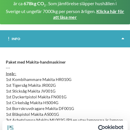
är ca
678kg CO
. Som jämförelse släpper hushållen i
2
Sverige ut ungefär 7000kg per person årligen.
Klicka här för
att läsa mer
INFO
Paket med Makita-handmaskiner
---
Ingår:
1st Kombihammare Makita HR010G
1st Tigersåg Makita JR002G
1st Sticksåg Makita JV001G
1st Dyckertpistol Makita FN001G
1st Cirkelsåg Makita HS004G
1st Borrskruvdragare Makita DF001G
1st Blåspistol Makita AS001G
3st Arbetslampa Makita ML002G (På en utav lamporna är lampan
på toppen defekt)