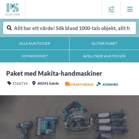
ALLA AUKTIONER
SLUTAR SNART
NYINKOMMET
AVSLUTADE AUKTIONER
Paket med Makita-handmaskiner
1526714
80291 Gävle
FRAKT MÖJLIG
KONKURS