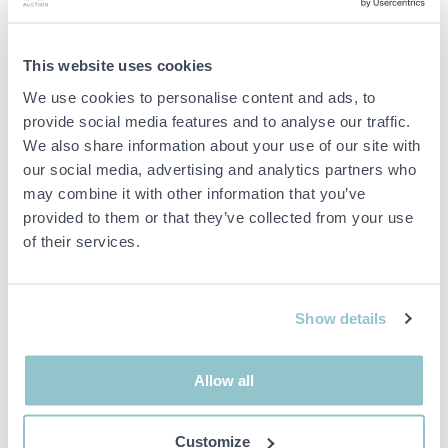
1st Batteri Makita 40V 4.0Ah
1st Batteri Makita 40V 2.5Ah
1st Batteriladdare Makita
This website uses cookies
1st Adapter för batterier Makita ADP10
We use cookies to personalise content and ads, to
provide social media features and to analyse our traffic.
Viktig info
We also share information about your use of our site with
OBS! Detta är en tvångsförsäljning då objektet tillhör ett
our social media, advertising and analytics partners who
konkursbo. I enlighet med våra allmänna villkor är det
may combine it with other information that you’ve
därmed inte möjligt att reklamera detta köp.
provided to them or that they’ve collected from your use
Buden är bindande och serviceavgiften debiteras på alla
of their services.
objekt. Eventuella avvikelser från likvärdiga begagnade varor
beskrivs under sektionen Anmärkningar i beskrivningen på
objektet och därmed ansvarar inte PS för avvikelsen.
Objektet är EJ TESTAT av auktionsfirman om inget annat sägs
Show details
i objektsbeskrivningen. Objektsbeskrivningen är framtagen
efter bästa möjliga förmåga men är ej bindande i detalj.
OBS! Eventuell pall och palltillbehör som syns på bilden
Allow all
ingår ej i objektet om detta inte är angett i beskrivningen.
Customize