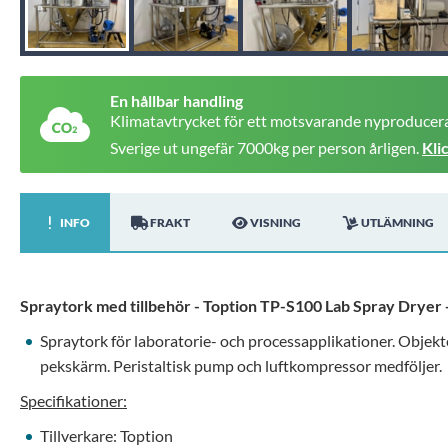
En hållbar handling
Klimatavtrycket för ett motsvarande nyproducera
Sverige ut ungefär 7000kg per person årligen.
Kli
INFO
FRAKT
VISNING
UTLÄMNING
Spraytork med tillbehör - Toption TP-S100 Lab Spray Dryer
Spraytork för laboratorie- och processapplikationer. Objekt
pekskärm. Peristaltisk pump och luftkompressor medföljer.
Specifikationer:
Tillverkare: Toption