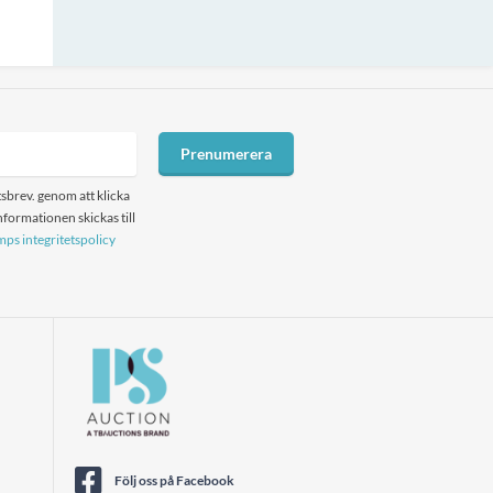
Prenumerera
sbrev. genom att klicka
formationen skickas till
ps integritetspolicy
Följ oss på Facebook