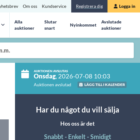
yhetsbrev
Om oss
Kundservice
Registrera dig
Logga in
Alla
Slutar
Avslutade
Nyinkommet
auktioner
snart
auktioner
AUKTIONEN AVSLUTAS
Onsdag
, 2026-07-08 10:03
Auktionen avslutad
LÄGG TILL I KALENDER
Har du något du vill sälja
Hos oss är det
Snabbt - Enkelt - Smidigt