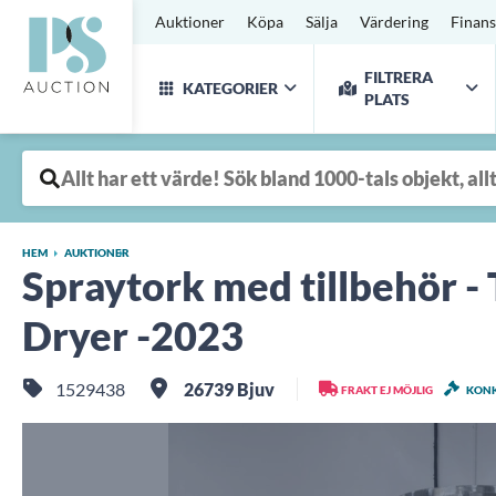
Auktioner
Köpa
Sälja
Värdering
Finans
FILTRERA
KATEGORIER
PLATS
HEM
AUKTIONER
Spraytork med tillbehör -
Dryer -2023
1529438
26739 Bjuv
FRAKT EJ MÖJLIG
KON