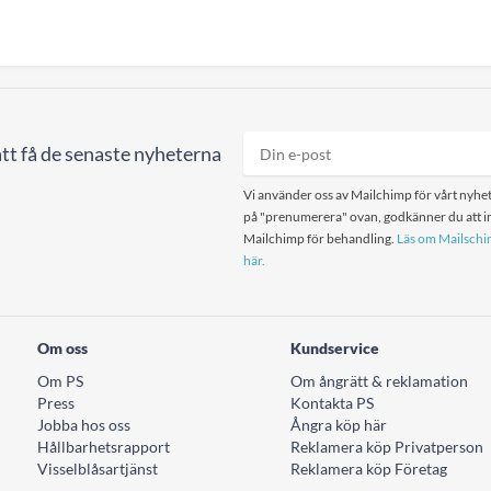
tt få de senaste nyheterna
Vi använder oss av Mailchimp för vårt nyhet
på "prenumerera" ovan, godkänner du att in
Mailchimp för behandling.
Läs om Mailschim
här.
Om oss
Kundservice
Om PS
Om ångrätt & reklamation
Press
Kontakta PS
Jobba hos oss
Ångra köp här
Hållbarhetsrapport
Reklamera köp Privatperson
Visselblåsartjänst
Reklamera köp Företag