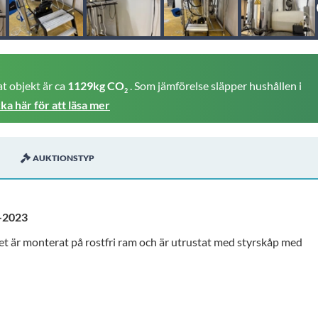
t objekt är ca
1129kg CO
. Som jämförelse släpper hushållen i
2
cka här för att läsa mer
AUKTIONSTYP
 -2023
et är monterat på rostfri ram och är utrustat med styrskåp med