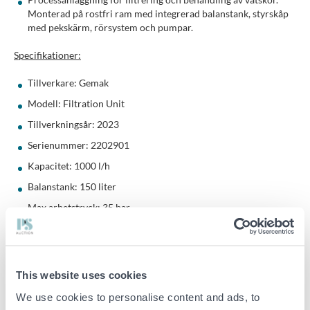
Monterad på rostfri ram med integrerad balanstank, styrskåp
med pekskärm, rörsystem och pumpar.
Specifikationer:
Tillverkare: Gemak
Modell: Filtration Unit
Tillverkningsår: 2023
Serienummer: 2202901
Kapacitet: 1000 l/h
Balanstank: 150 liter
Max arbetstryck: 35 bar
Testtryck: 38 bar
Paneltyp: IO / MCC
Effekt: 15 kW
This website uses cookies
Spänning: 380–400 V
We use cookies to personalise content and ads, to