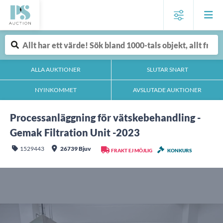
ALLA AUKTIONER
SLUTAR SNART
NYINKOMMET
AVSLUTADE AUKTIONER
Processanläggning för vätskebehandling -
Gemak Filtration Unit -2023
1529443
26739 Bjuv
FRAKT EJ MÖJLIG
KONKURS