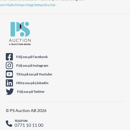
om Mailschimps integritetspolicy här.
Följ oss på Facebook
Följ oss på Instagram
Titta på oss på Youtube
Hitta oss på LinkedIn
Följ oss på Twitter
© PS Auction AB 2026
TELEFON
0771 10 11 00