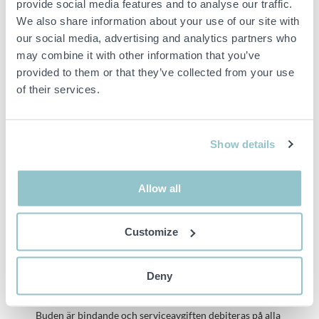
Maxström: 30 A
provide social media features and to analyse our traffic.
We also share information about your use of our site with
Mått: cirka 245 × 145 cm (L × B)
our social media, advertising and analytics partners who
Övrig information:
may combine it with other information that you’ve
provided to them or that they’ve collected from your use
Rostfri konstruktion
of their services.
Integrerat styrskåp med pekskärm
Utrustad med Grundfos-pump
CE-märkt
Show details
OBS!
Demonteras av köpare, måste ske på ett fackmannamässigt
vis och eventuella skador på lokalen måste återställas, se bilder
Allow all
för att få en uppfattning om utförande
Customize
Viktig info
OBS! Detta är en tvångsförsäljning då objektet tillhör ett
Deny
konkursbo. I enlighet med våra allmänna villkor är det
därmed inte möjligt att reklamera detta köp.
Buden är bindande och serviceavgiften debiteras på alla