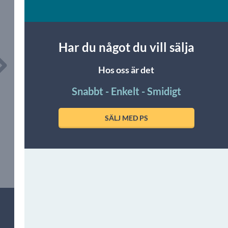
Har du något du vill sälja
Hos oss är det
Snabbt - Enkelt - Smidigt
SÄLJ MED PS