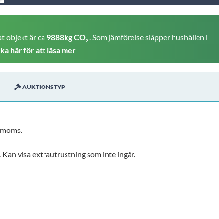
t objekt är ca
9888kg CO
. Som jämförelse släpper hushållen i
2
cka här för att läsa mer
AUKTIONSTYP
l moms.
t. Kan visa extrautrustning som inte ingår.