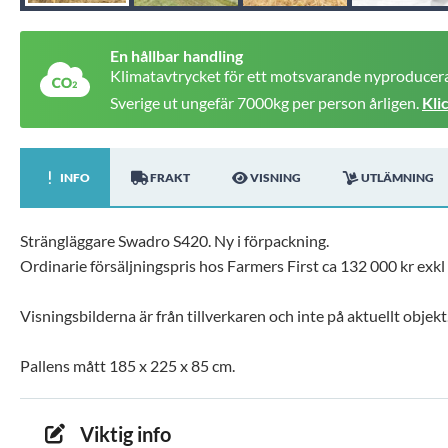
En hållbar handling
Klimatavtrycket för ett motsvarande nyproducera
Sverige ut ungefär 7000kg per person årligen.
Kli
INFO
FRAKT
VISNING
UTLÄMNING
Strängläggare Swadro S420. Ny i förpackning.
Ordinarie försäljningspris hos Farmers First ca 132 000 kr exk
Visningsbilderna är från tillverkaren och inte på aktuellt objek
Pallens mått 185 x 225 x 85 cm.
Viktig info