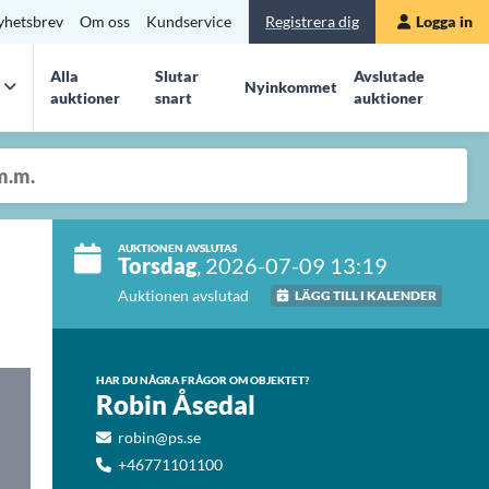
yhetsbrev
Om oss
Kundservice
Registrera dig
Logga in
Alla
Slutar
Avslutade
Nyinkommet
auktioner
snart
auktioner
AUKTIONEN AVSLUTAS
Torsdag
, 2026-07-09 13:19
Auktionen avslutad
LÄGG TILL I KALENDER
HAR DU NÅGRA FRÅGOR OM OBJEKTET?
Robin Åsedal
robin@ps.se
+46771101100