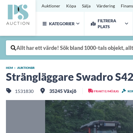
Auktioner
Köpa
Sälja
Värdering
Finans
FILTRERA
KATEGORIER
PLATS
HEM
AUKTIONER
Strängläggare Swadro S42
1531830
35245 Växjö
FRAKT EJ MÖJLIG
KO