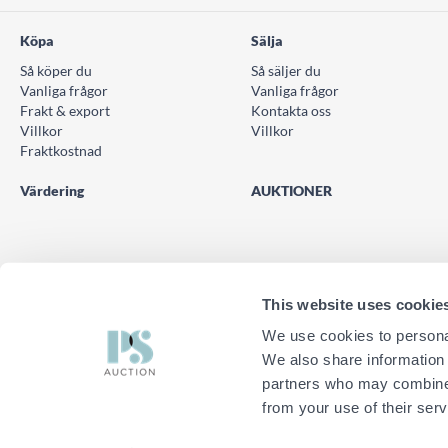
Köpa
Sälja
Så köper du
Så säljer du
Vanliga frågor
Vanliga frågor
Frakt & export
Kontakta oss
Villkor
Villkor
Fraktkostnad
Värdering
AUKTIONER
This website uses cookie
We use cookies to personal
We also share information 
TELEFON
KONTAK
© PS Auction AB 2026
0771 10 11 00
Kontak
partners who may combine i
from your use of their serv
HÄR FINNS VI
Vill du testa nya PS Auction?
Hitta närmaste kontor