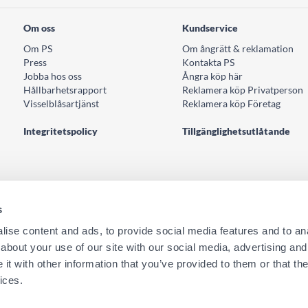
Om oss
Kundservice
Om PS
Om ångrätt & reklamation
Press
Kontakta PS
Jobba hos oss
Ångra köp här
Hållbarhetsrapport
Reklamera köp Privatperson
Visselblåsartjänst
Reklamera köp Företag
Integritetspolicy
Tillgänglighetsutlåtande
s
ise content and ads, to provide social media features and to anal
about your use of our site with our social media, advertising and
TFORMULÄR
ta oss här
t with other information that you’ve provided to them or that the
ices.