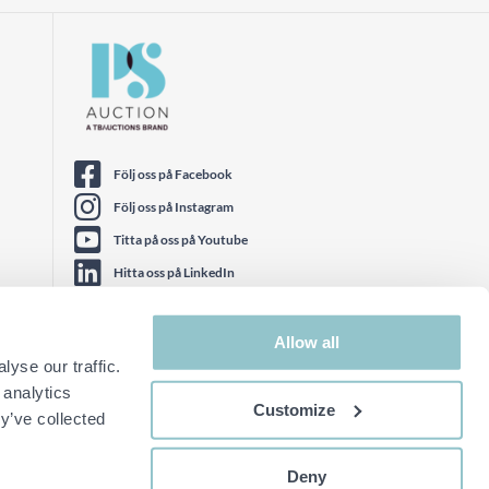
Följ oss på Facebook
Följ oss på Instagram
Titta på oss på Youtube
Hitta oss på LinkedIn
Följ oss på Twitter
Allow all
yse our traffic.
 analytics
Customize
y’ve collected
Deny
Prova nya sajten