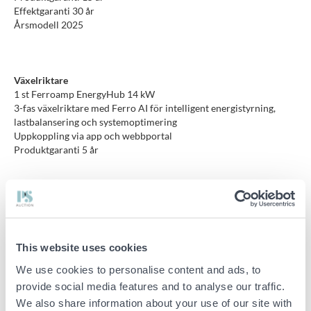
Effektgaranti 30 år
Årsmodell 2025
Växelriktare
1 st Ferroamp EnergyHub 14 kW
3-fas växelriktare med Ferro AI för intelligent energistyrning,
lastbalansering och systemoptimering
Uppkoppling via app och webbportal
Produktgaranti 5 år
Optimerare och styrning
2 st Ferroamp SSO Single 8 kW
Optimerar strängspänning och möjliggör flexibel
panelkonfiguration
This website uses cookies
Produktgaranti 5 år
We use cookies to personalise content and ads, to
provide social media features and to analyse our traffic.
We also share information about your use of our site with