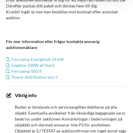
Därefter packas ditt paket och skickas hem till dig
Kranbil ingår ej men kan beställas mot kostnad efter avslutad
auktion
För mer information eller frågor kontakta ansvarig
auktionsmäklare
Ferroamp Energyhub 14 kW
Leapton 500W all black
Ferroamp SSO 8
Power distribution box 5
Viktig info
Buden är bindande och serviceavgiften debiteras på alla
objekt. Eventuella avvikelser från likvärdiga begagnade varor
beskrivs under sektionen Anmärkningar i beskrivningen på
objektet och därmed ansvarar inte PS för avvikelsen.
Objektet är EJ TESTAT av auktionsfirman om inget annat sägs