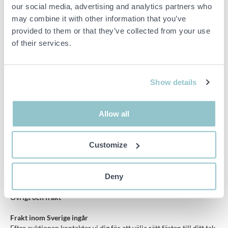
Energidistribution
our social media, advertising and analytics partners who
1 st Power Distribution Box 5
may combine it with other information that you’ve
Fördelningsbox för skydd och anslutning av Ferroamp-systemet
provided to them or that they’ve collected from your use
of their services.
Montagesystem
Fabrikat Weland Stål AB
Show details
Betong och tegeltak BF1400 TF1400
Infästning i råspont eller läkt FP1400 LF1400
Plåttak standard plåttaksinstallation ingår
Allow all
Profiler fästen och skruvar ingår
Anpassas efter aktuellt tak vid affär
Möjlighet att komplettera för andra taktyper efter avslutad
Customize
auktion
Produktgaranti 20 år
Deny
Övrigt och frakt
Frakt inom Sverige ingår
Efter auktionen kontaktar vi dig för att välja rätt fästen till ditt tak