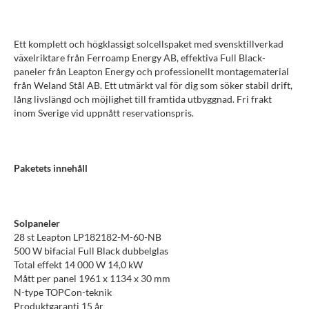
Ett komplett och högklassigt solcellspaket med svensktillverkad
växelriktare från Ferroamp Energy AB, effektiva Full Black-
paneler från Leapton Energy och professionellt montagematerial
från Weland Stål AB. Ett utmärkt val för dig som söker stabil drift,
lång livslängd och möjlighet till framtida utbyggnad. Fri frakt
inom Sverige vid uppnått reservationspris.
Paketets innehåll
Solpaneler
28 st Leapton LP182182-M-60-NB
500 W bifacial Full Black dubbelglas
Total effekt 14 000 W 14,0 kW
Mått per panel 1961 x 1134 x 30 mm
N-type TOPCon-teknik
Produktgaranti 15 år