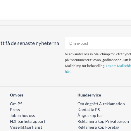
tt få de senaste nyheterna
Vi använder oss av Mailchimp för vårt nyhet
på "prenumerera" ovan, godkänner du att in
Mailchimp för behandling.
Läs om Mailschim
här.
Om oss
Kundservice
Om PS
Om ångrätt & reklamation
Press
Kontakta PS
Jobba hos oss
Ångra köp här
Hållbarhetsrapport
Reklamera köp Privatperson
Visselblåsartjänst
Reklamera köp Företag