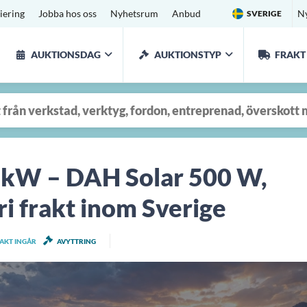
iering
Jobba hos oss
Nyhetsrum
Anbud
N
SVERIGE
AUKTIONSDAG
AUKTIONSTYP
FRAKT
 kW – DAH Solar 500 W,
ri frakt inom Sverige
RAKT INGÅR
AVYTTRING