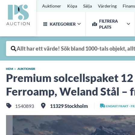
Auktioner
Köpa
Sälja
Värdering
Finans
FILTRERA
KATEGORIER
PLATS
HEM
AUKTIONER
Premium solcellspaket 12
Ferroamp, Weland Stål – f
1540893
11329 Stockholm
ENDAST FRAKT - F