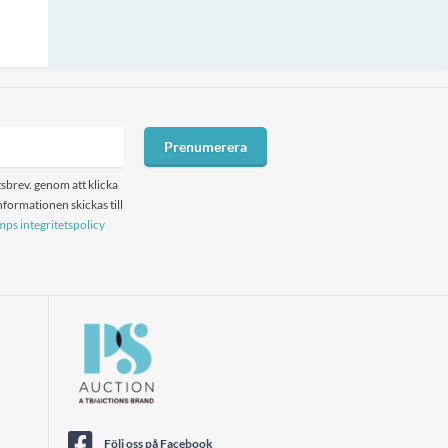
Prenumerera
sbrev. genom att klicka
formationen skickas till
ps integritetspolicy
Följ oss på Facebook