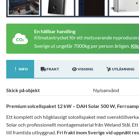
En hållbar handling
Klimatavtrycket för ett motsvarande nyproducera
Sverige ut ungefär 7000kg per person årligen.
Kli
INFO
FRAKT
VISNING
UTLÄMNING
Skick på objekt
Ny/oanvänd
Premium solcellspaket 12 kW – DAH Solar 500 W, Ferroamp, 
Ett komplett och högklassigt solcellspaket med svensktillverka
Solar och professionellt montagematerial från Weland Stål. Ett u
till framtida utbyggnad.
Fri frakt inom Sverige vid uppnått re