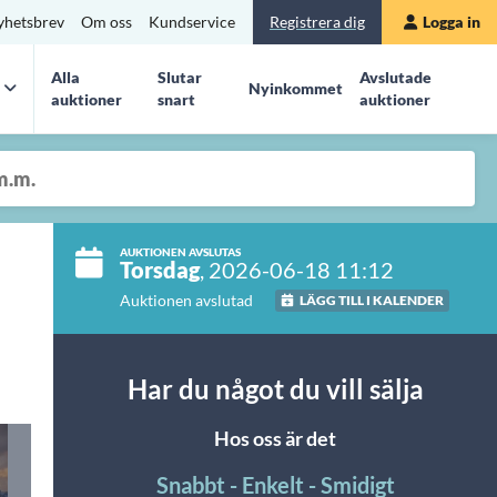
yhetsbrev
Om oss
Kundservice
Registrera dig
Logga in
Alla
Slutar
Avslutade
Nyinkommet
auktioner
snart
auktioner
AUKTIONEN AVSLUTAS
Torsdag
, 2026-06-18 11:12
Auktionen avslutad
LÄGG TILL I KALENDER
Har du något du vill sälja
Hos oss är det
Snabbt - Enkelt - Smidigt