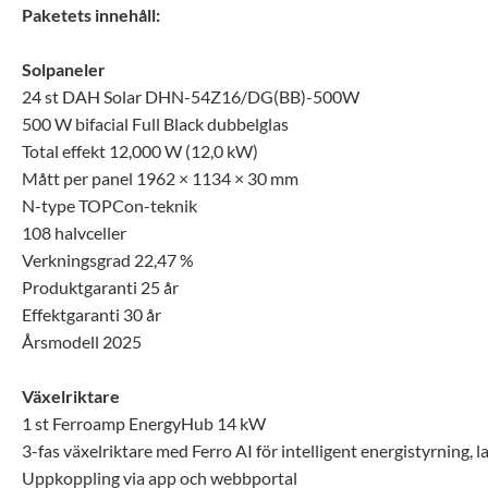
Paketets innehåll:
Solpaneler
24 st DAH Solar DHN-54Z16/DG(BB)-500W
500 W bifacial Full Black dubbelglas
Total effekt 12,000 W (12,0 kW)
Mått per panel 1962 × 1134 × 30 mm
N-type TOPCon-teknik
108 halvceller
Verkningsgrad 22,47 %
Produktgaranti 25 år
Effektgaranti 30 år
Årsmodell 2025
Växelriktare
1 st Ferroamp EnergyHub 14 kW
3-fas växelriktare med Ferro AI för intelligent energistyrning,
Uppkoppling via app och webbportal