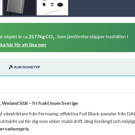
t objekt är ca
2577kg CO
. Som jämförelse släpper hushållen i
2
cka här för att läsa mer
AUKTIONSTYP
Weland Stål – fri frakt inom Sverige
d växelriktare från Ferroamp, effektiva Full Black-paneler från D
tmärkt val för dig som söker stabil drift, lång livslängd och möjli
servationspris.