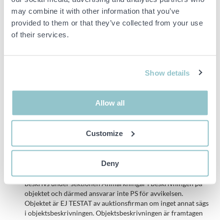
may combine it with other information that you’ve
1 st dubbeldörr (ladugårdsdörr) 125X185 cm med gångjärn
provided to them or that they’ve collected from your use
of their services.
2 st glasskiva
Observera att detta är nytillverkade bodar som tidigast kan
hämtas tre veckor efter auktionsavslut.
Show details
Bodarna levereras alltid omålade men grundmålad fasad kan
beställas till om så önskas.
Allow all
Önskas frakt ta kontakt med säljare.
Customize
Viktig info
Deny
Buden är bindande och serviceavgiften debiteras på alla
objekt. Eventuella avvikelser från likvärdiga begagnade varor
beskrivs under sektionen Anmärkningar i beskrivningen på
objektet och därmed ansvarar inte PS för avvikelsen.
Objektet är EJ TESTAT av auktionsfirman om inget annat sägs
i objektsbeskrivningen. Objektsbeskrivningen är framtagen