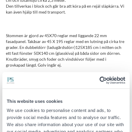
cm och totalhöjd cirka 2,3 meter.
Den tillverkas i block och går bra att köra på en rejäl släpkärra. Vi
kan även hjälp till med transport.
Stommen är gjord av 45X70 reglar med liggande 22 mm
fasadpanel. Takåsar av 45 X 195 reglar med en lutning på cirka tre
grader. En dubbeldörr (ladugårdsdörr)125X185 cm i mitten och
ett fast fönster 50X140 cm (glasskiva) på båda sidor om dörren.
Knutbräder, smyg och foder och vindskivor följer med i
grovkapad längd. Golv ingår ej.
Observera att den levereras omålad som byggsats i block. Alltså ej
färdigmonterad
Följande ingår:
This website uses cookies
4 st färdigspikade väggblock
We use cookies to personalise content and ads, to
provide social media features and to analyse our traffic.
7 st takåsar varav två med panel påspipkad (gavelspetsar)
We also share information about your use of our site with
Knutbräder, vindskivor, smygbräder och foderbräder
our social media, advertising and analytics partners who