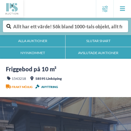
ALLA AUKTIONER
SLUTAR SNART
NYINKOMMET
AVSLUTADE AUKTIONER
Friggebod på 10 m²
1543218
58595 Linköping
FRAKT MÖJLIG
AVYTTRING