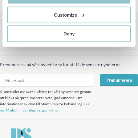
Customize
FÖREGÅENDE SIDA
NÄSTA SIDA
Deny
1
2
3
4
5
6
7
8
Prenumerera på vårt nyhetsbrev för att få de senaste nyheterna
Prenumerera
Vi använder oss av Mailchimp för vårt nyhetsbrev. genom
att klicka på "prenumerera" ovan, godkänner du att
informationen skickas till Mailchimp för behandling.
Läs
om Mailschimps integritetspolicy här.