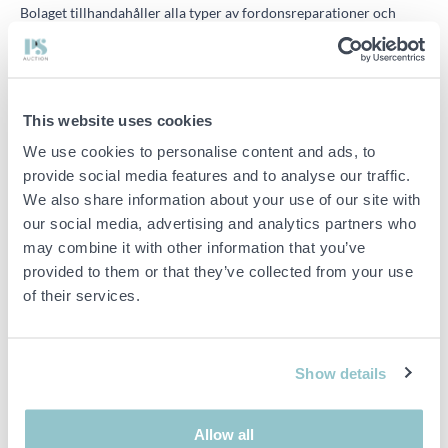
Bolaget tillhandahåller alla typer av fordonsreparationer och
utför fordonsservice till alla typer av bilmärken, under samarbete
med Auto Experten (KGK). Skadeverkstad bedrivs i samarbete
med flera välkända försäkringsbolag.
Läs mer
This website uses cookies
2025-10-10
We use cookies to personalise content and ads, to
provide social media features and to analyse our traffic.
Anbudsförfarande Bilxpert Sverige AB
We also share information about your use of our site with
Bolaget bedriver biltvätt och bilverkstadsverksamhet på adressen
our social media, advertising and analytics partners who
Strömsätravägen i Skärholmen.
Läs mer
may combine it with other information that you’ve
provided to them or that they’ve collected from your use
of their services.
2025-10-09
Anbudsförfarande Kasai Visby AB
Show details
Kasai Visby har bedrivit verksamhet inom restaurang, krog och
nattklubb. Verksamheten har bedrivits i centrala Visby i en
förhyrd nyrenoverad restauranglokal som omfattar ca. 750
Allow all
kvadratmeter fördelat över tre våningar.
Läs mer