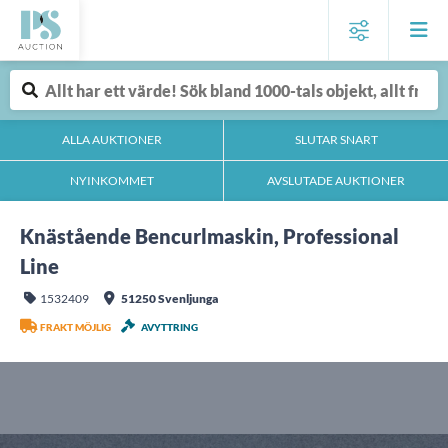
ALLA AUKTIONER
SLUTAR SNART
NYINKOMMET
AVSLUTADE AUKTIONER
Knästående Bencurlmaskin, Professional
Line
1532409
51250 Svenljunga
FRAKT MÖJLIG
AVYTTRING