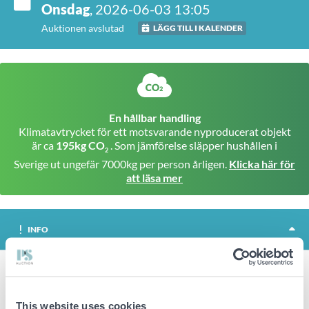
Onsdag
, 2026-06-03 13:05
Auktionen avslutad
LÄGG TILL I KALENDER
En hållbar handling
Klimatavtrycket för ett motsvarande nyproducerat objekt
är ca
195kg CO
. Som jämförelse släpper hushållen i
2
Sverige ut ungefär 7000kg per person årligen.
Klicka här för
att läsa mer
INFO
Knästående Bencurlmaskin, Professional Line
Totalmått: HxBxD ca 115x125x145 cm
This website uses cookies