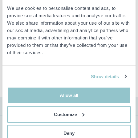
We use cookies to personalise content and ads, to
Viktig info
provide social media features and to analyse our traffic.
We also share information about your use of our site with
Buden är bindande och serviceavgiften debiteras på alla
our social media, advertising and analytics partners who
objekt. Eventuella avvikelser från likvärdiga begagnade varor
may combine it with other information that you’ve
beskrivs under sektionen Anmärkningar i beskrivningen på
objektet och därmed ansvarar inte PS för avvikelsen.
provided to them or that they’ve collected from your use
Objektet är EJ TESTAT av auktionsfirman om inget annat sägs
of their services.
i objektsbeskrivningen. Objektsbeskrivningen är framtagen
efter bästa möjliga förmåga men är ej bindande i detalj.
OBS! Eventuell pall och palltillbehör som syns på bilden
ingår ej i objektet om detta inte är angett i beskrivningen.
Show details
Allow all
FRAKT
Customize
VISNING
Deny