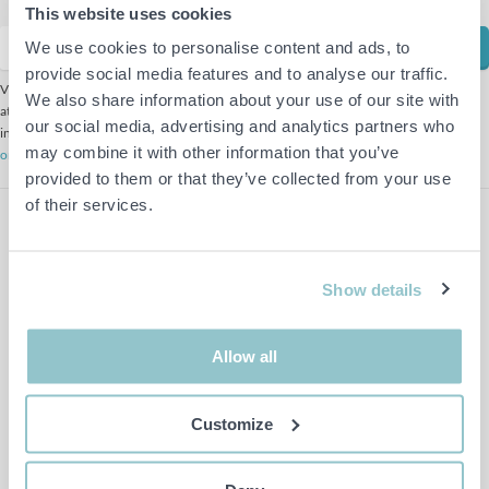
This website uses cookies
We use cookies to personalise content and ads, to
Prenumerera
provide social media features and to analyse our traffic.
Vi använder oss av Mailchimp för vårt nyhetsbrev. genom
We also share information about your use of our site with
att klicka på "prenumerera" ovan, godkänner du att
our social media, advertising and analytics partners who
informationen skickas till Mailchimp för behandling.
Läs
may combine it with other information that you’ve
om Mailschimps integritetspolicy här.
provided to them or that they’ve collected from your use
of their services.
Show details
Följ oss på Facebook
Allow all
Följ oss på Instagram
Titta på oss på Youtube
Customize
Hitta oss på LinkedIn
Följ oss på Twitter