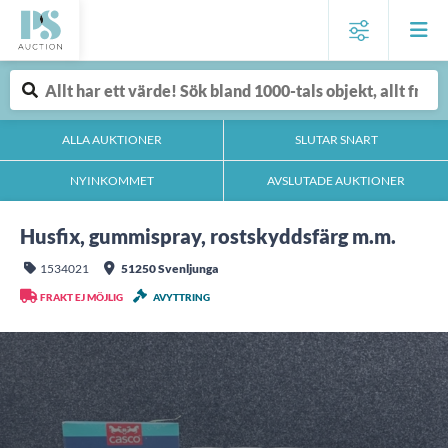
ALLA AUKTIONER
SLUTAR SNART
NYINKOMMET
AVSLUTADE AUKTIONER
Husfix, gummispray, rostskyddsfärg m.m.
1534021
51250 Svenljunga
FRAKT EJ MÖJLIG
AVYTTRING