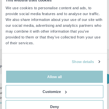
This website uses cookies
UTLÄMNING
We use cookies to personalise content and ads, to
provide social media features and to analyse our traffic.
We also share information about your use of our site with
AUKTIONSTYP
our social media, advertising and analytics partners who
may combine it with other information that you’ve
provided to them or that they’ve collected from your use
Har du något du vill sälja
of their services.
Hos oss är det
Snabbt - Enkelt - Smidigt
Show details
SÄLJ MED PS
Allow all
Customize
Prenumerera på vårt nyhetsbrev för att få de senaste nyheterna
Deny