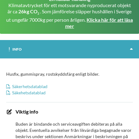
Auktionen avslutad
LÄGG TILL I KALENDER
En hållbar handling
Klimatavtrycket för ett motsvarande nyproducerat objekt
är ca
26kg CO
. Som jämförelse släpper hushållen i Sverige
2
ut ungefär 7000kg per person årligen.
Klicka här för att läsa
mer
INFO
Husfix, gummispray, rostskyddsfärg enligt bilder.
Säkerhetsdatablad
Säkehetsdatablad