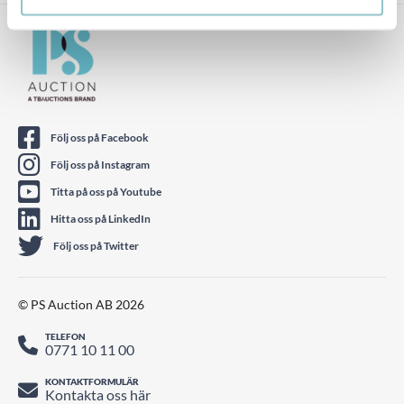
Prenumerera
Vi använder oss av Mailchimp för vårt nyhetsbrev. genom
att klicka på "prenumerera" ovan, godkänner du att
informationen skickas till Mailchimp för behandling.
Läs
om Mailschimps integritetspolicy här.
Följ oss på Facebook
Följ oss på Instagram
Titta på oss på Youtube
Hitta oss på LinkedIn
Följ oss på Twitter