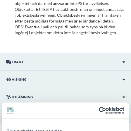
Viktig info
Buden är bindande och serviceavgiften debiteras på alla
objekt. Eventuella avvikelser från likvärdiga begagnade varor
beskrivs under sektionen Anmärkningar i beskrivningen på
objektet och därmed ansvarar inte PS för avvikelsen.
Objektet är EJ TESTAT av auktionsfirman om inget annat sägs
i objektsbeskrivningen. Objektsbeskrivningen är framtagen
efter bästa möjliga förmåga men är ej bindande i detalj.
OBS! Eventuell pall och palltillbehör som syns på bilden
ingår ej i objektet om detta inte är angett i beskrivningen.
FRAKT
VISNING