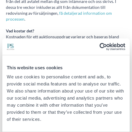
från det att avtalet mellan dig som inlämnare och oss skrivs. I
dessa tre veckor inkluderas allt från dokumentation till
redovisning av försäljningen,
få detaljerad information om
processen
.
Vad kostar det?
Kostnaden för ett auktionsuppdrag varierar och baseras bland
annat på typ och mängd av objekt.
Information om kostnad för provision och eventuella tillägg får du
genom att kontakta kundansvarig på ditt lokala
PS-kontor
.
För att vi på PS Auction ska kunna räkna på provisionskostnaden
This website uses cookies
måste du ange vilken typ av objekt du vill sälja.
We use cookies to personalise content and ads, to
Kan ni värdera mina objekt?
provide social media features and to analyse our traffic.
PS utför mot ersättning värdering av verksamhet, inventarier,
We also share information about your use of our site with
maskiner och varulager. Vi har professionella värderingsmän runt
our social media, advertising and analytics partners who
om i Sverige som kan hjälpa dig med en opartisk värdering. Läs
mer om värdering
här.
may combine it with other information that you’ve
provided to them or that they’ve collected from your use
Vem bestämmer reservationspriset?
of their services.
Det är du som säljare som i första hand bestämmer
reservationspriset. Vi kan ta fram ett prisförslag för godkännande