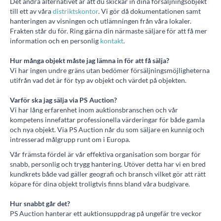
Det andra alternativet är att du skickar in dina försäljningsobjekt
till ett av våra
distriktskontor
. Vi gör då dokumentationen samt
hanteringen av visningen och utlämningen från våra lokaler.
Frakten står du för. Ring gärna din närmaste säljare för att få mer
information och en personlig
kontakt
.
Hur många objekt måste jag lämna in för att få sälja?
Vi har ingen undre gräns utan bedömer försäljningsmöjligheterna
utifrån vad det är för typ av objekt och värdet på objekten.
Varför ska jag sälja via PS Auction?
Vi har lång erfarenhet inom auktionsbranschen och vår
kompetens innefattar professionella värderingar för både gamla
och nya objekt. Via PS Auction når du som säljare en kunnig och
intresserad målgrupp runt om i Europa.
Vår främsta fördel är vår effektiva organisation som borgar för
snabb, personlig och trygg hantering. Utöver detta har vi en bred
kundkrets både vad gäller geografi och bransch vilket gör att rätt
köpare för dina objekt troligtvis finns bland våra budgivare.
Hur snabbt går det?
PS Auction hanterar ett auktionsuppdrag på ungefär tre veckor