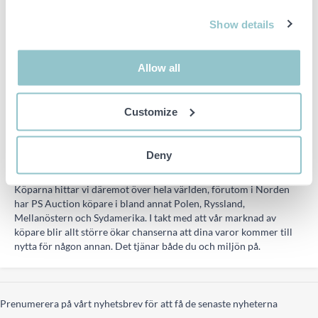
innan auktionen. Dock är det PS Auction som slutligt bestämmer
om ett reservationspris ligger på rätt nivå eller inte.
Show details
Kan privatpersoner lämna in objekt till försäljning?
Ja, PS Auction tar emot försäljningsobjekt från privatpersoner.
Allow all
Dock ska det vara objekt av betydande värde och objekten är
passande för vår kundkrets, detta hjälper vi dig med att bedöma.
PS kommer själva att dokumentera och beskriva objekt som
Customize
auktioneras för att få en objektiv bedömning.
Var finns PS distriktskontor och var finns köparna?
Deny
PS har distriktskontor, depåer och samarbetspartners över hela
Sverige. På så sätt blir det enkelt för dig att arbeta med oss.
Köparna hittar vi däremot över hela världen, förutom i Norden
har PS Auction köpare i bland annat Polen, Ryssland,
Mellanöstern och Sydamerika. I takt med att vår marknad av
köpare blir allt större ökar chanserna att dina varor kommer till
nytta för någon annan. Det tjänar både du och miljön på.
Prenumerera på vårt nyhetsbrev för att få de senaste nyheterna